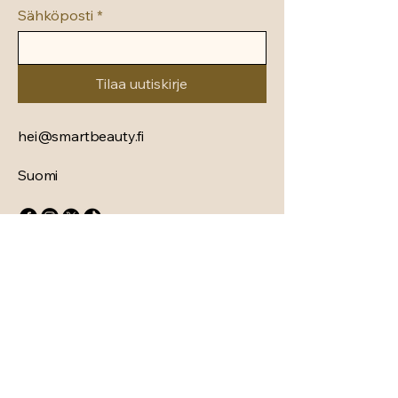
Sähköposti
*
Tilaa uutiskirje
hei@smartbeauty.fi
Suomi
Yksityisyys
Käyttöehdot
© 2025 SmartBeauty.fi